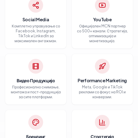
Social Media
YouTube
Комплетно управување со
Официјален MCN партнер
Facebook, Instagram,
со 500+ канали. Стратегија,
TikTok и LinkedIn за
оптимизација и
максимален ангажман.
монетизација.
Видео Продукција
Performance Marketing
Професионално снимање,
Meta, Google и TikTok
монтажа и пост-продукција
реклами со фокус на ROI и
за сите платформи.
конверзии.
Брендинг
Стратегија