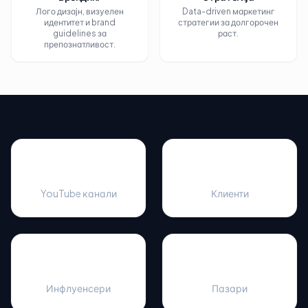
Лого дизајн, визуелен
Data-driven маркетинг
идентитет и brand
стратегии за долгорочен
guidelines за
раст.
препознатливост.
500+
100+
YouTube канали
Клиенти
1000+
50+
Инфлуенсери
Пазари