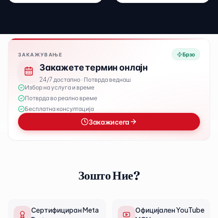
Брзо
ЗАКАЖУВАЊЕ
Закажете термин онлајн
24/7 достапно · Потврда веднаш
Избор на услуга и време
Потврда во реално време
Бесплатна консултација
Закажи сега
Зошто Ние?
Сертифициран Meta
Официјален YouTube