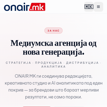
🇲🇰
ЗА НАС
Медиумска агенција од
нова генерација.
СТРАТЕГИЈА · ПРОДУКЦИЈА · ДИСТРИБУЦИЈА ·
АНАЛИТИКА
ONAIR MK ги соединува редакцијата,
креативното студио и AI аналитиката под еден
покрив — за брендови што бараат мерливи
резултати, не само пораки.