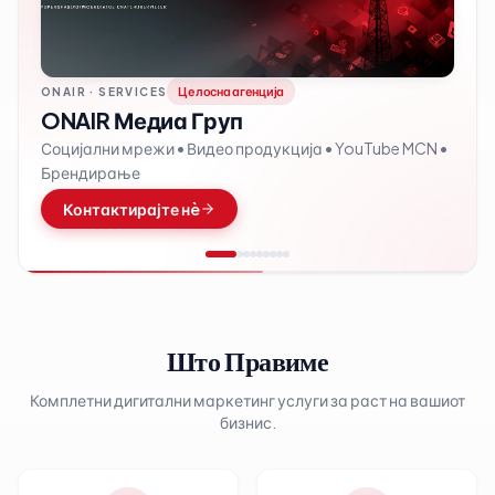
Целосна агенција
ONAIR · SERVICES
ONAIR Медиа Груп
Социјални мрежи • Видео продукција • YouTube MCN •
Брендирање
Контактирајте нè
Што Правиме
Комплетни дигитални маркетинг услуги за раст на вашиот
бизнис.