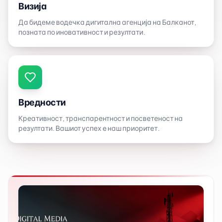
Визија
Да бидеме водечка дигитална агенција на Балканот,
позната по иновативност и резултати.
Вредности
Креативност, транспарентност и посветеност на
резултати. Вашиот успех е наш приоритет.