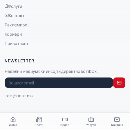
Услуги
Контакт
Рекламирај
Кариери
Приватност
NEWSLETTER
Неделни медиумски инсајти директно во inbox.
info@onair.mk
© 2026 ONAIR.MK
— A
FourMedia
company.
Сите права задржани.
За Нас
Услуги
Контакт
Приватност
Услови
FourMedia.ch
Дома
Вести
Видеа
Услуги
Контакт