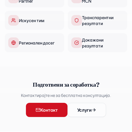
Partner
MCN
Транспарентни
Искусен тим
резултати
Докажани
Регионален досег
резултати
Подготвени за соработка?
Контактирајте не за бесплатна консултација.
Контакт
Услуги