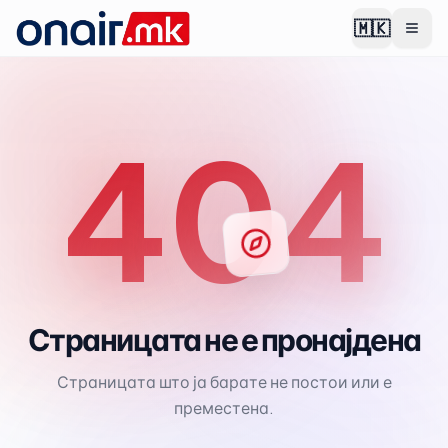
🇲🇰
404
Страницата не е пронајдена
Страницата што ја барате не постои или е
преместена.