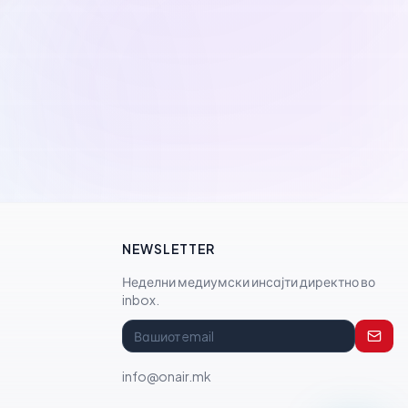
NEWSLETTER
Неделни медиумски инсајти директно во
inbox.
info@onair.mk