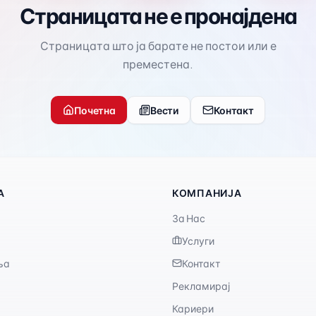
Страницата не е пронајдена
Страницата што ја барате не постои или е
преместена.
Почетна
Вести
Контакт
А
КОМПАНИЈА
За Нас
Услуги
ња
Контакт
Рекламирај
Кариери