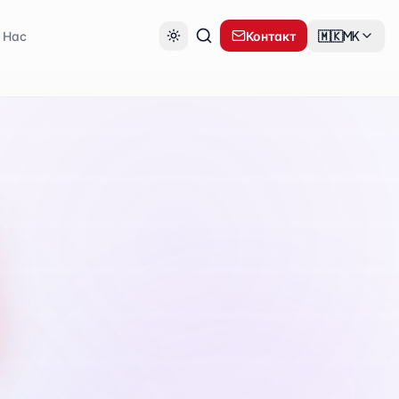
 Нас
Контакт
🇲🇰
MK
4