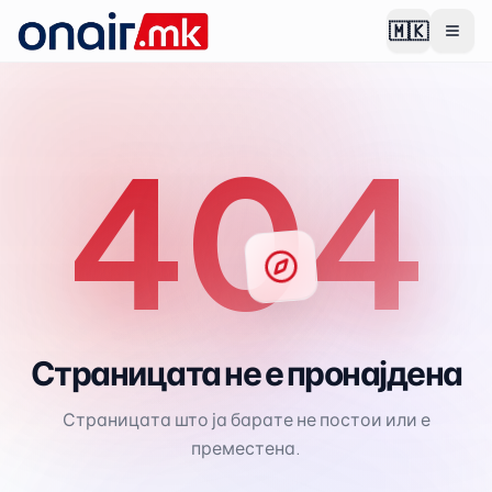
🇲🇰
404
Страницата не е пронајдена
Страницата што ја барате не постои или е
преместена.