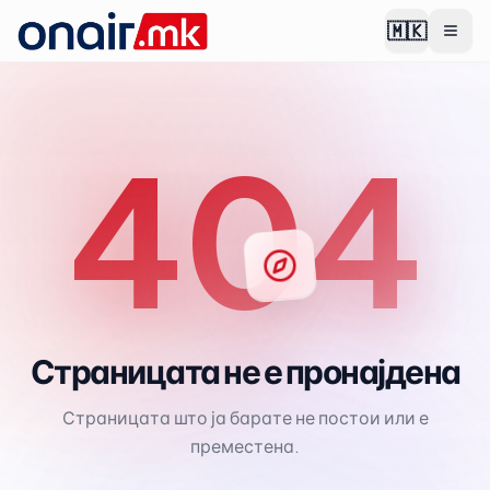
🇲🇰
404
Страницата не е пронајдена
Страницата што ја барате не постои или е
преместена.