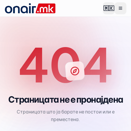
🇲🇰
404
Страницата не е пронајдена
Страницата што ја барате не постои или е
преместена.