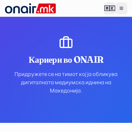
🇲🇰
Кариери во ONAIR
Придружете се на тимот кој ја обликува
дигиталната медиумска иднина на
Македонија.