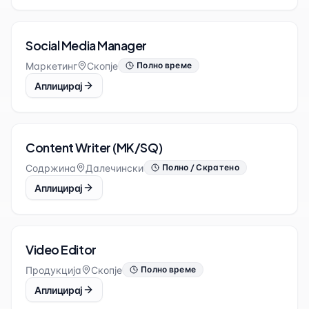
Social Media Manager
Маркетинг
Скопје
Полно време
Аплицирај
Content Writer (MK/SQ)
Содржина
Далечински
Полно / Скратено
Аплицирај
Video Editor
Продукција
Скопје
Полно време
Аплицирај