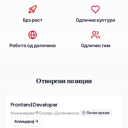
Брз раст
Одлична култура
Работа од далечина
Одличен тим
Отворени позиции
Frontend Developer
Инженеринг
Скопје / Далечински
Полно време
Аплицирај