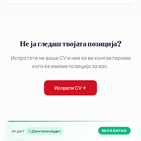
Не ја гледаш твојата позиција?
Испратете ни ваше CV и ние ќе ве контактираме
кога ќе имаме позиција за вас.
Испрати CV
БЕСПЛАТНО
Дигитален Аудит
АУДИТ