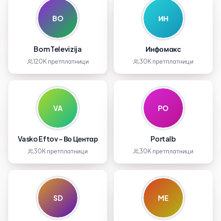
BO
ИН
Bom Televizija
Инфомакс
120K
претплатници
30K
претплатници
VA
PO
Vasko Eftov - Во Центар
Portalb
30K
претплатници
30K
претплатници
SD
ME