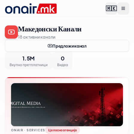
🇲🇰
Македонски Канали
18
активни канали
Предложи канал
1.5M
0
Вкупно претплатници
Видеа
Целосна агенција
ONAIR · SERVICES