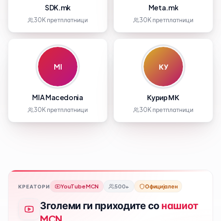
SDK.mk
Meta.mk
30K
претплатници
30K
претплатници
MI
КУ
MIA Macedonia
Курир МК
30K
претплатници
30K
претплатници
YouTube MCN
500+
Официјален
КРЕАТОРИ
Зголеми ги приходите со
нашиот
MCN