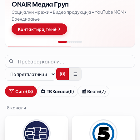
ONAIR Медиа Груп
Социјални мрежи • Видео продукција • YouTube MCN •
Брендирање
Контактирајте нè
Сите
(
18
)
📺
ТВ Канали
(
11
)
📰
Вести
(
7
)
18
канали