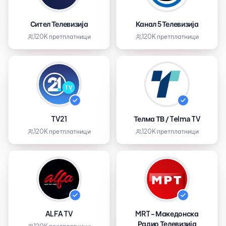
Сител Телевизија
Канал 5 Телевизија
120K
претплатници
120K
претплатници
TV21
Телма ТВ / Telma TV
120K
претплатници
120K
претплатници
ALFA TV
MRT - Македонска
Радио Телевизија