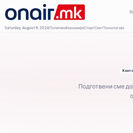
П
Saturday, August 8, 2026
Политика
Економија
Спорт
Свет
Технологија
Конт
Подготвени сме да 
а