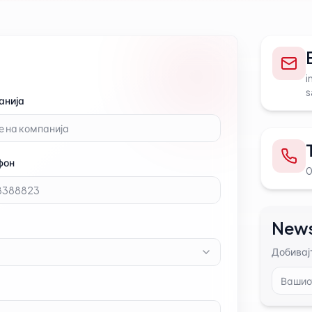
i
s
анија
фон
News
Добивај