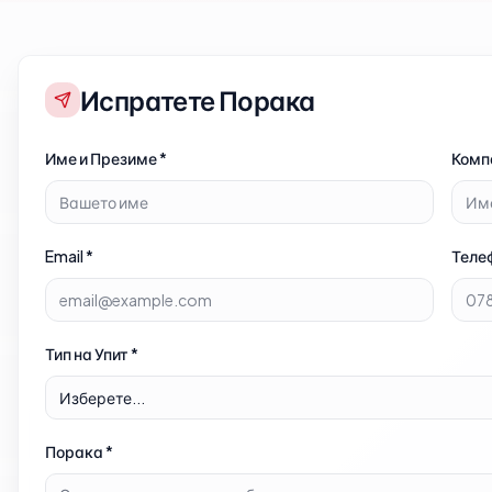
Испратете Порака
Име и Презиме
*
Комп
Email *
Теле
Тип на Упит
*
Изберете...
Порака
*