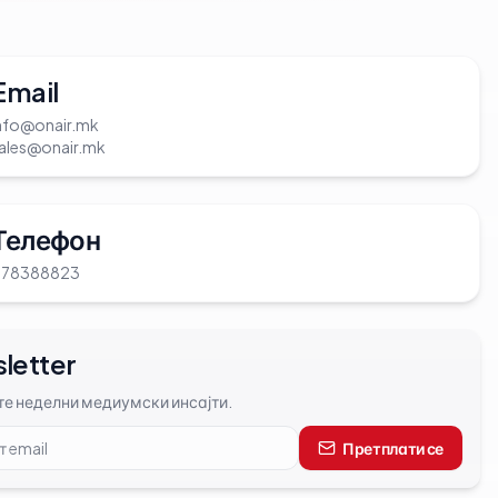
Email
nfo@onair.mk
ales@onair.mk
Телефон
078388823
letter
те неделни медиумски инсајти.
Претплати се