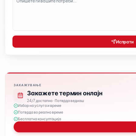
Испрати
ЗАКАЖУВАЊЕ
Закажете термин онлајн
24/7 достапно · Потврда веднаш
Избор на услуга и време
Потврда во реално време
Бесплатна консултација