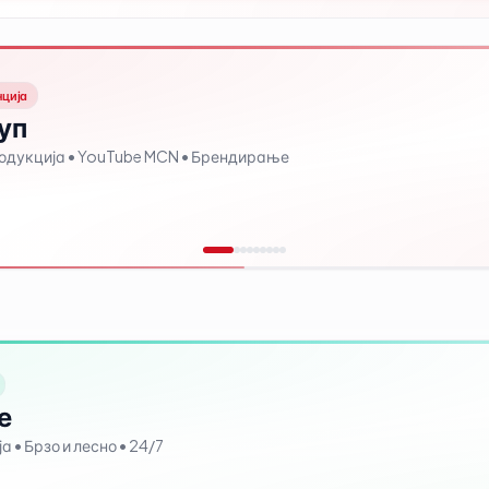
нција
уп
родукција • YouTube MCN • Брендирање
е
 • Брзо и лесно • 24/7