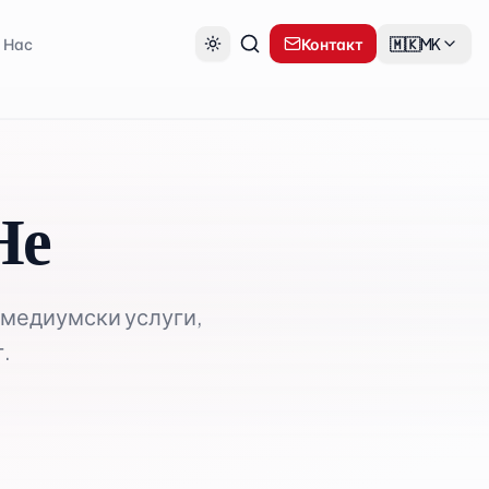
 Нас
Контакт
🇲🇰
MK
Не
а медиумски услуги,
г.