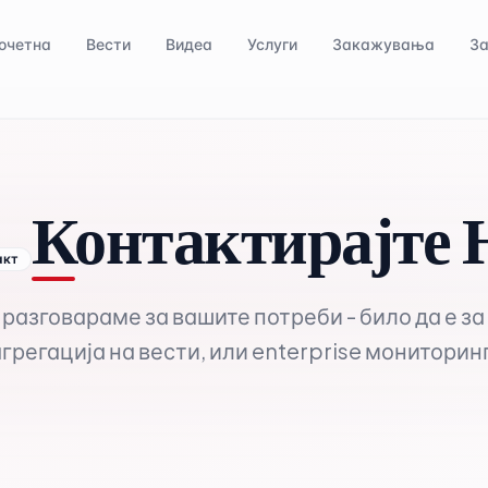
очетна
Вести
Видеа
Услуги
Закажувања
За
Контактирајте 
акт
разговараме за вашите потреби - било да е з
грегација на вести, или enterprise мониторин