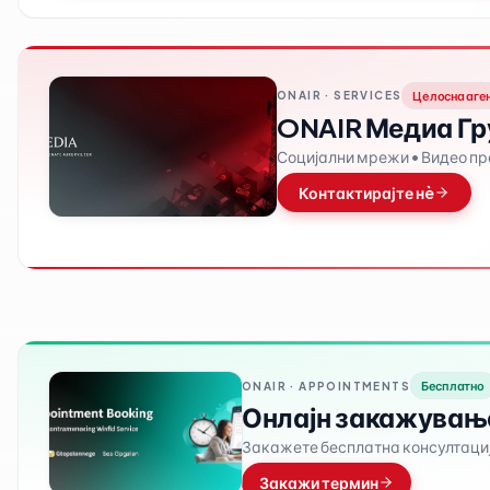
Целосна аге
ONAIR · SERVICES
ONAIR Медиа Гр
Социјални мрежи • Видео п
Контактирајте нè
Бесплатно
ONAIR ·
APPOINTMENTS
Онлајн закажувањ
Закажете бесплатна консултација
Закажи термин