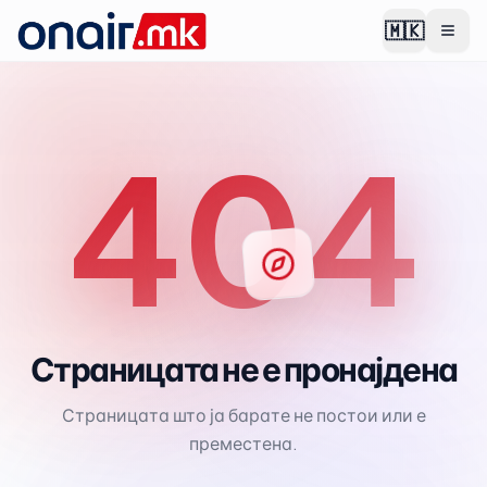
🇲🇰
404
Страницата не е пронајдена
Страницата што ја барате не постои или е
преместена.