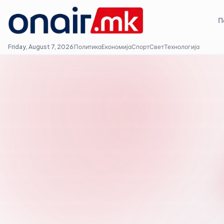
П
Friday, August 7, 2026
Политика
Економија
Спорт
Свет
Технологија