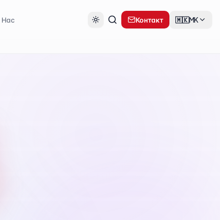
 Нас
Контакт
🇲🇰
MK
4