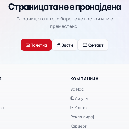
Страницата не е пронајдена
Страницата што ја барате не постои или е
преместена.
Почетна
Вести
Контакт
А
КОМПАНИЈА
За Нас
Услуги
ња
Контакт
Рекламирај
Кариери