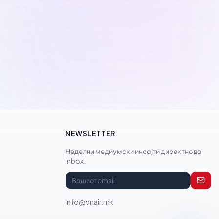
NEWSLETTER
Неделни медиумски инсајти директно во
inbox.
info@onair.mk